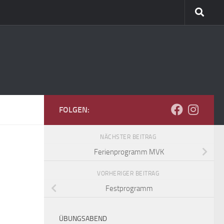
FOLGEN:
NÄCHSTER BEITRAG
Ferienprogramm MVK
VORHERIGER BEITRAG
Festprogramm
ÜBUNGSABEND