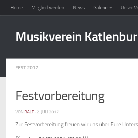
Home
Mitglied werden
News
Galerie
Unser V
Zum Inhalt springen
Musikverein Katlenbu
FEST 2017
Festvorbereitung
VON
RALF
·
2. JULI 2017
Zur Festvorbereitung freuen wir uns über Eure Unters