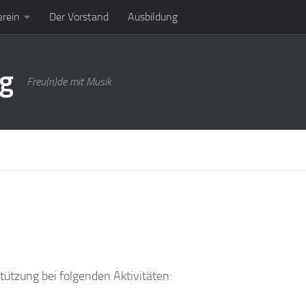
erein
Der Vorstand
Ausbildung
rg
Freu(n)de mit Musik
tützung bei folgenden Aktivitäten: