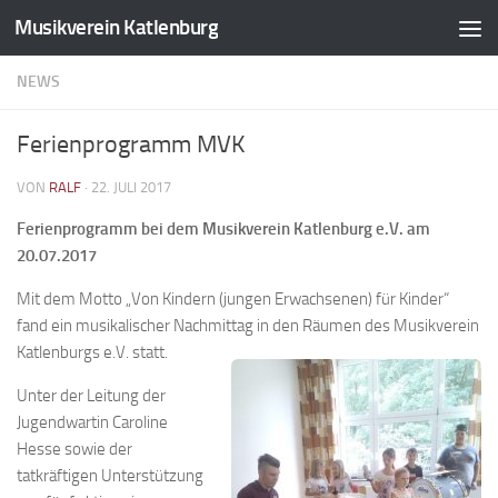
Musikverein Katlenburg
Zum Inhalt springen
NEWS
Ferienprogramm MVK
VON
RALF
·
22. JULI 2017
Ferienprogramm bei dem Musikverein Katlenburg e.V. am
20.07.2017
Mit dem Motto „Von Kindern (jungen Erwachsenen) für Kinder“
fand ein musikalischer Nachmittag in den Räumen des Musikverein
Katlenburgs e.V. statt.
Unter der Leitung der
Jugendwartin Caroline
Hesse sowie der
tatkräftigen Unterstützung